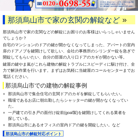
»
那須烏山市で家の玄関の解錠など
那須烏山市で家の玄関などの解錠にお困りのお客様はいらっしゃいません
でしょうか？
自宅のマンションのドアの鍵が開かなくなってしまった、アパートの室内
扉のドアノブを鍵開けして欲しい、会社の事務所のシリンダー錠を急ぎで
開錠してもらいたい、自分の部屋の入り口ドアのカギが開かない等。
鍵屋の鍵やま嵐がこれら建物の解錠トラブルにスピーディに駆け付け、全
力で解決作業を行います。まずはお気軽に当鍵屋のコールセンターまでお
電話ください。
那須烏山市での建物の解錠事例
那須烏山市で集合住宅の玄関ドアのカギを解錠してもらいたい。
職場であるお店に朝出勤したらシャッターの鍵が開かなくなってい
た。
一戸建ての引き戸の面付け錠前(goal製)を鍵開けしてくれる業者を
探している。
那須烏山市にあるオフィスの室内ドアの鍵を開錠したい。など
那須烏山市の解錠対応ポイント