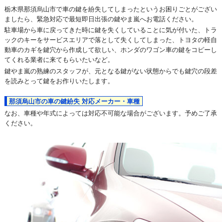
栃木県那須烏山市で車の鍵を紛失してしまったというお困りごとがござい
ましたら、緊急対応で最短即日出張の鍵やま嵐へお電話ください。
駐車場から車に戻ってきた時に鍵を失くしていることに気が付いた、トラ
ックのキーをサービスエリアで落として失くしてしまった、トヨタの軽自
動車のカギを鍵穴から作成して欲しい、ホンダのワゴン車の鍵をコピーし
てくれる業者に来てもらいたいなど。
鍵やま嵐の熟練のスタッフが、元となる鍵がない状態からでも鍵穴の段差
を読みとって鍵をお作りいたします。
那須烏山市の車の鍵紛失 対応メーカー・車種
なお、車種や年式によっては対応不可能な場合がございます。予めご了承
ください。