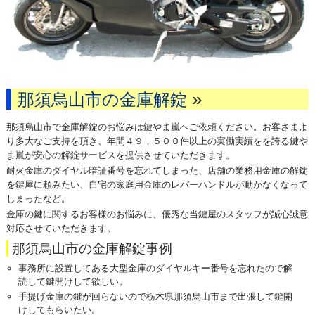
»
那須烏山市の金庫解錠
那須烏山市で金庫解錠のお悩みは鍵やま嵐へご依頼ください。お客さまよ
り多大なご支持を頂き、年間４９，５００件以上の実働実績をを誇る鍵や
ま嵐が安心の解錠サービスを提供させていただきます。
耐火金庫のダイヤル暗証番号を忘れてしまった、店舗の業務用金庫の解錠
を鍵屋に頼みたい、自宅の家庭用金庫のレバーハンドルが動かなくなって
しまったなど。
金庫の鍵に関するお客様のお悩みに、優秀な当鍵屋のスタッフが誠心誠意
対応させていただきます。
那須烏山市の金庫解錠事例
事務所に設置してある大型金庫のダイヤルキー番号を忘れたので解
読して鍵開けして欲しい。
手提げ金庫の鍵が回らないので栃木県那須烏山市まで出張して鍵開
けしてもらいたい。