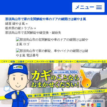
メニュー
那須烏山市で家の玄関解錠や車のドアの鍵開けは鍵やま嵐
鍵屋 鍵やま嵐
»
栃木県の鍵トラブル
»
那須烏山市で玄関解錠や鍵交換・鍵紛失