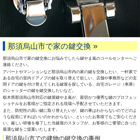
»
那須烏山市で家の鍵交換
那須烏山市で家の鍵交換にお悩みでしたら鍵やま嵐のコールセンターへご
連絡ください。
アパートやマンションなど那須烏山市内の家の鍵を交換したい、一軒家で
ある自宅の室内ドアノブの鍵を取り替えて欲しい、店舗や事務所などの玄
関ドアの鍵を付け替えてくれる鍵屋を探している、自宅ガレージ（車庫）
のシャッターの鍵を鍵交換したいなど。
栃木県那須烏山市対応の鍵屋鍵やま嵐が、親切かつ優秀な鍵のプロフェッ
ショナルをお客様がご指定される現場へ手配させていただきます。
また、防犯性の高い鍵に取り替えたいが、鍵の事はわからないのでどのよ
うな錠前にすればいいのかわからない、といったお客様でもご安心くださ
い。厳しい研修を修了した当鍵屋のスタッフが、お客様のご要望に合った
最適な鍵をご提案いたします。
那須烏山市での建物の鍵交換の事例