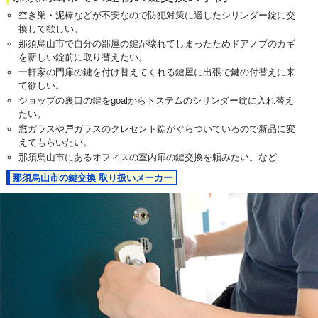
空き巣・泥棒などが不安なので防犯対策に適したシリンダー錠に交
換して欲しい。
那須烏山市で自分の部屋の鍵が壊れてしまったためドアノブのカギ
を新しい錠前に取り替えたい。
一軒家の門扉の鍵を付け替えてくれる鍵屋に出張で鍵の付替えに来
て欲しい。
ショップの裏口の鍵をgoalからトステムのシリンダー錠に入れ替え
たい。
窓ガラスや戸ガラスのクレセント錠がぐらついているので新品に変
えてもらいたい。
那須烏山市にあるオフィスの室内扉の鍵交換を頼みたい。など
那須烏山市の鍵交換 取り扱いメーカー