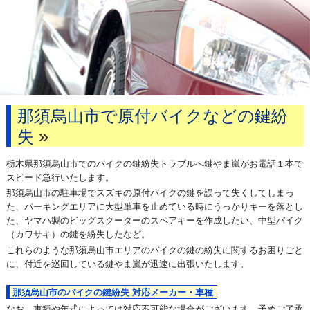
那須烏山市で原付バイクなどの鍵紛
»
失
栃木県那須烏山市でのバイクの鍵紛失トラブルへ鍵やま嵐がお電話１本で
スピード急行いたします。
那須烏山市の駐車場でスズキの原付バイクの鍵を誤って失くしてしまっ
た、パーキングエリアに大型単車を止めている時にうっかりキーを落とし
た、ヤマハ製のビッグスクーターのスペアキーを作成したい、中型バイク
（カワサキ）の鍵を紛失したなど。
これらのような那須烏山市エリアのバイクの鍵の紛失に関するお困りごと
に、付近を巡回している鍵やま嵐が迅速に出張いたします。
那須烏山市のバイクの鍵紛失 対応メーカー・車種
なお、車種や年式によっては対応不可能な場合がございます。予めご了承