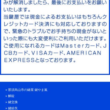
»
那須烏山市の鍵屋 鍵やま嵐
»
解錠
»
鍵交換
»
鍵紛失