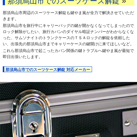
»
那須烏山市でのスーツケース解錠
那須烏山市周辺のスーツケース解錠も鍵やま嵐が全力で解決させていただ
きます。
那須烏山市を旅行中にキャリーバッグの鍵が開かなくなってしまったので
ロック解除がしたい、旅行カバンのダイヤル暗証ナンバーがわからなくな
った、サムソナイトのトランクケースのＴＳＡロックの解錠を依頼した
い、出張先の那須烏山市までキャリーケースの鍵開けに来てほしいなど。
これら那須烏山市で起こったカバン関係の鍵トラブルへ鍵やま嵐が最短で
即日出張いたします。
那須烏山市でのスーツケース解錠 対応メーカー