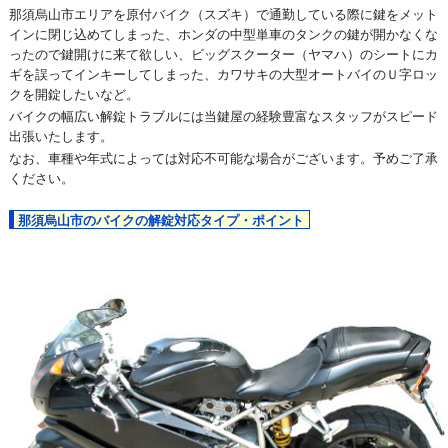
那須烏山市エリアを原付バイク（スズキ）で通勤している際に鍵をメット
インに閉じ込めてしまった、ホンダの中型単車のタンクの鍵が開かなくな
ったので鍵開けに来て欲しい、ビッグスクーター（ヤマハ）のシートにカ
ギを誤ってインキーしてしまった、カワサキの大型オートバイのＵ字ロッ
クを開錠したいなど。
バイクの幅広い解錠トラブルには当鍵屋の経験豊富なスタッフがスピード
出張いたします。
なお、車種や年式によっては対応不可能な場合がございます。予めご了承
ください。
那須烏山市のバイクの解錠対応タイプ・ポイント