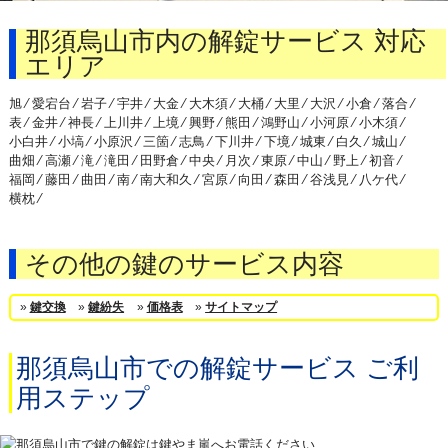
那須烏山市内の解錠サービス 対応
エリア
旭 ⁄
愛宕台 ⁄
岩子 ⁄
宇井 ⁄
大金 ⁄
大木須 ⁄
大桶 ⁄
大里 ⁄
大沢 ⁄
小倉 ⁄
落合 ⁄
表 ⁄
金井 ⁄
神長 ⁄
上川井 ⁄
上境 ⁄
興野 ⁄
熊田 ⁄
鴻野山 ⁄
小河原 ⁄
小木須 ⁄
小白井 ⁄
小塙 ⁄
小原沢 ⁄
三箇 ⁄
志鳥 ⁄
下川井 ⁄
下境 ⁄
城東 ⁄
白久 ⁄
城山 ⁄
曲畑 ⁄
高瀬 ⁄
滝 ⁄
滝田 ⁄
田野倉 ⁄
中央 ⁄
月次 ⁄
東原 ⁄
中山 ⁄
野上 ⁄
初音 ⁄
福岡 ⁄
藤田 ⁄
曲田 ⁄
南 ⁄
南大和久 ⁄
宮原 ⁄
向田 ⁄
森田 ⁄
谷浅見 ⁄
八ケ代 ⁄
横枕 ⁄
その他の鍵のサービス内容
»
鍵交換
»
鍵紛失
»
価格表
»
サイトマップ
那須烏山市での解錠サービス ご利
用ステップ