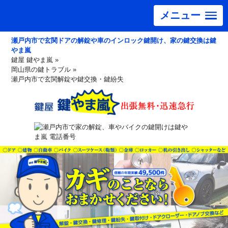
メニュー
瀬戸内市で玄関ドアの解錠や車のインロック鍵開け、家の鍵交換は鍵
やま嵐
鍵屋 鍵やま嵐
»
岡山県の鍵トラブル
»
瀬戸内市で玄関解錠や鍵交換・鍵紛失