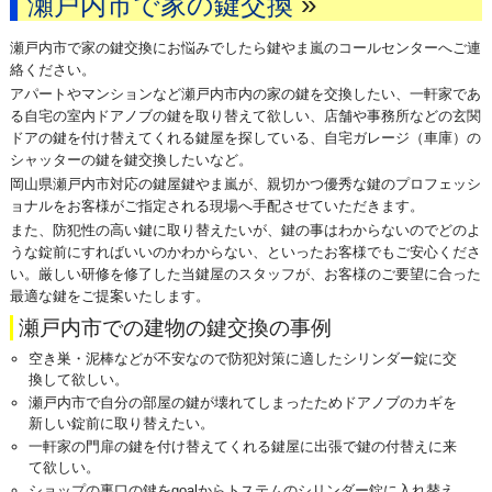
»
瀬戸内市で家の鍵交換
瀬戸内市で家の鍵交換にお悩みでしたら鍵やま嵐のコールセンターへご連
絡ください。
アパートやマンションなど瀬戸内市内の家の鍵を交換したい、一軒家であ
る自宅の室内ドアノブの鍵を取り替えて欲しい、店舗や事務所などの玄関
ドアの鍵を付け替えてくれる鍵屋を探している、自宅ガレージ（車庫）の
シャッターの鍵を鍵交換したいなど。
岡山県瀬戸内市対応の鍵屋鍵やま嵐が、親切かつ優秀な鍵のプロフェッシ
ョナルをお客様がご指定される現場へ手配させていただきます。
また、防犯性の高い鍵に取り替えたいが、鍵の事はわからないのでどのよ
うな錠前にすればいいのかわからない、といったお客様でもご安心くださ
い。厳しい研修を修了した当鍵屋のスタッフが、お客様のご要望に合った
最適な鍵をご提案いたします。
瀬戸内市での建物の鍵交換の事例
空き巣・泥棒などが不安なので防犯対策に適したシリンダー錠に交
換して欲しい。
瀬戸内市で自分の部屋の鍵が壊れてしまったためドアノブのカギを
新しい錠前に取り替えたい。
一軒家の門扉の鍵を付け替えてくれる鍵屋に出張で鍵の付替えに来
て欲しい。
ショップの裏口の鍵をgoalからトステムのシリンダー錠に入れ替え