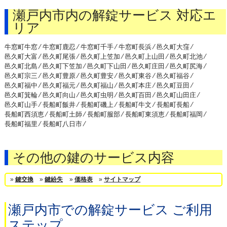
瀬戸内市内の解錠サービス 対応エ
リア
牛窓町牛窓 ⁄
牛窓町鹿忍 ⁄
牛窓町千手 ⁄
牛窓町長浜 ⁄
邑久町大窪 ⁄
邑久町大富 ⁄
邑久町尾張 ⁄
邑久町上笠加 ⁄
邑久町上山田 ⁄
邑久町北池 ⁄
邑久町北島 ⁄
邑久町下笠加 ⁄
邑久町下山田 ⁄
邑久町庄田 ⁄
邑久町尻海 ⁄
邑久町宗三 ⁄
邑久町豊原 ⁄
邑久町豊安 ⁄
邑久町東谷 ⁄
邑久町福谷 ⁄
邑久町福中 ⁄
邑久町福元 ⁄
邑久町福山 ⁄
邑久町本庄 ⁄
邑久町豆田 ⁄
邑久町箕輪 ⁄
邑久町向山 ⁄
邑久町虫明 ⁄
邑久町百田 ⁄
邑久町山田庄 ⁄
邑久町山手 ⁄
長船町飯井 ⁄
長船町磯上 ⁄
長船町牛文 ⁄
長船町長船 ⁄
長船町西須恵 ⁄
長船町土師 ⁄
長船町服部 ⁄
長船町東須恵 ⁄
長船町福岡 ⁄
長船町福里 ⁄
長船町八日市 ⁄
その他の鍵のサービス内容
»
鍵交換
»
鍵紛失
»
価格表
»
サイトマップ
瀬戸内市での解錠サービス ご利用
ステップ