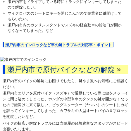
瀬戸内市をドライブしている時にトラックにインキーしてしまった
ので解錠したい。
マイクロバスのシートにキーを閉じこんだので鍵業者に鍵開けして
もらいたい。
瀬戸内市内のガソリンスタンドでスズキの軽自動車の給油口が開か
なくなってしまった。など
瀬戸内市のインロックなど車の鍵トラブルの対応車・ポイント
»
瀬戸内市で原付バイクなどの解錠
瀬戸内市のバイクの解錠にお困りでしたら、鍵やま嵐へお気軽にご相談く
ださい。
瀬戸内市エリアを原付バイク（スズキ）で通勤している際に鍵をメットイ
ンに閉じ込めてしまった、ホンダの中型単車のタンクの鍵が開かなくなっ
たので鍵開けに来て欲しい、ビッグスクーター（ヤマハ）のシートにカギ
を誤ってインキーしてしまった、カワサキの大型オートバイのＵ字ロック
を開錠したいなど。
バイクの幅広い解錠トラブルには当鍵屋の経験豊富なスタッフがスピード
出張いたします。