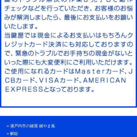
»
瀬戸内市の鍵屋 鍵やま嵐
»
解錠