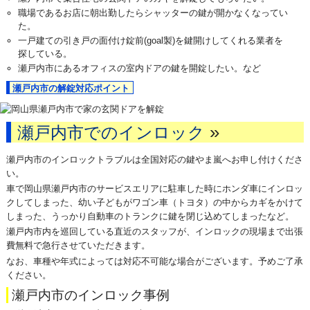
職場であるお店に朝出勤したらシャッターの鍵が開かなくなってい
た。
一戸建ての引き戸の面付け錠前(goal製)を鍵開けしてくれる業者を
探している。
瀬戸内市にあるオフィスの室内ドアの鍵を開錠したい。など
瀬戸内市の解錠対応ポイント
»
瀬戸内市でのインロック
瀬戸内市のインロックトラブルは全国対応の鍵やま嵐へお申し付けくださ
い。
車で岡山県瀬戸内市のサービスエリアに駐車した時にホンダ車にインロッ
クしてしまった、幼い子どもがワゴン車（トヨタ）の中からカギをかけて
しまった、うっかり自動車のトランクに鍵を閉じ込めてしまったなど。
瀬戸内市内を巡回している直近のスタッフが、インロックの現場まで出張
費無料で急行させていただきます。
なお、車種や年式によっては対応不可能な場合がございます。予めご了承
ください。
瀬戸内市のインロック事例