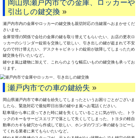
岡山県瀬戸内市での金庫、ロッカーや
»
引出しの鍵交換
瀬戸内市内の金庫やロッカーの鍵交換も親切対応の当鍵屋へおまかせくだ
さいませ。
金庫管理の関係で会社の金庫の鍵を取り替えてもらいたい、お店の更衣ロ
ッカーのシリンダー錠前を交換して欲しい、引き出しの鍵が盗まれて不安
なので付け替えたい、デスクキャビネットの錠前が故障してしまったため
鍵交換を行いたいなど。
鍵やま嵐は建物に加えて、これらのような幅広いものの鍵交換も承ってお
ります。
»
瀬戸内市での車の鍵紛失
岡山県瀬戸内市で車の鍵を紛失してしまったというお困りごとがございま
したら、緊急対応で最短即日出張の鍵やま嵐へお電話ください。
駐車場から車に戻ってきた時に鍵を失くしていることに気が付いた、トラ
ックのキーをサービスエリアで落として失くしてしまった、トヨタの軽自
動車のカギを鍵穴から作成して欲しい、ホンダのワゴン車の鍵をコピーし
てくれる業者に来てもらいたいなど。
鍵やま嵐の熟練のスタッフが、元となる鍵がない状態からでも鍵穴の段差