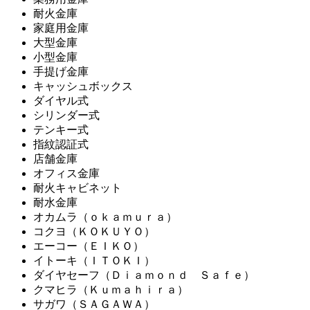
耐火金庫
家庭用金庫
大型金庫
小型金庫
手提げ金庫
キャッシュボックス
ダイヤル式
シリンダー式
テンキー式
指紋認証式
店舗金庫
オフィス金庫
耐火キャビネット
耐水金庫
オカムラ（ｏｋａｍｕｒａ）
コクヨ（ＫＯＫＵＹＯ）
エーコー（ＥＩＫＯ）
イトーキ（ＩＴＯＫＩ）
ダイヤセーフ（Ｄｉａｍｏｎｄ Ｓａｆｅ）
クマヒラ（Ｋｕｍａｈｉｒａ）
サガワ（ＳＡＧＡＷＡ）