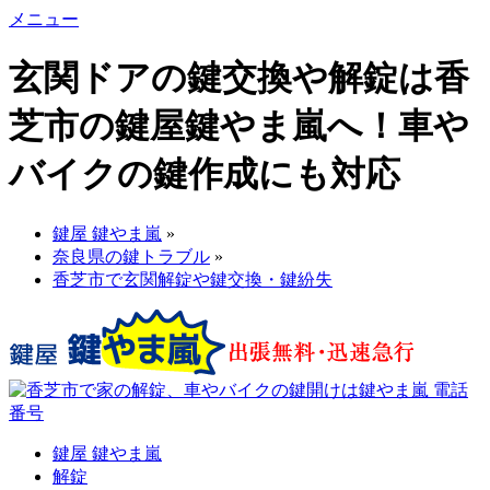
メニュー
玄関ドアの鍵交換や解錠は香
芝市の鍵屋鍵やま嵐へ！車や
バイクの鍵作成にも対応
鍵屋 鍵やま嵐
»
奈良県の鍵トラブル
»
香芝市で玄関解錠や鍵交換・鍵紛失
鍵屋 鍵やま嵐
解錠