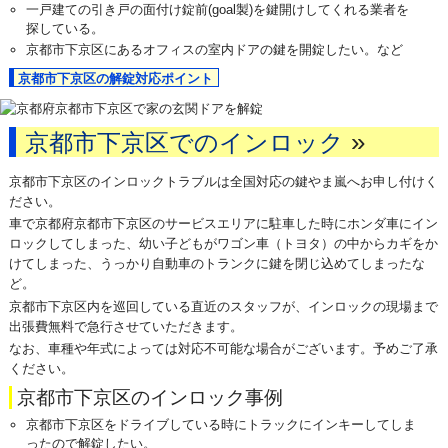
一戸建ての引き戸の面付け錠前(goal製)を鍵開けしてくれる業者を
探している。
京都市下京区にあるオフィスの室内ドアの鍵を開錠したい。など
京都市下京区の解錠対応ポイント
»
京都市下京区でのインロック
京都市下京区のインロックトラブルは全国対応の鍵やま嵐へお申し付けく
ださい。
車で京都府京都市下京区のサービスエリアに駐車した時にホンダ車にイン
ロックしてしまった、幼い子どもがワゴン車（トヨタ）の中からカギをか
けてしまった、うっかり自動車のトランクに鍵を閉じ込めてしまったな
ど。
京都市下京区内を巡回している直近のスタッフが、インロックの現場まで
出張費無料で急行させていただきます。
なお、車種や年式によっては対応不可能な場合がございます。予めご了承
ください。
京都市下京区のインロック事例
京都市下京区をドライブしている時にトラックにインキーしてしま
ったので解錠したい。