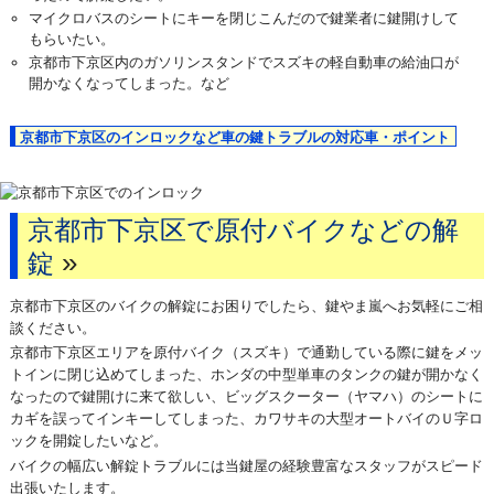
マイクロバスのシートにキーを閉じこんだので鍵業者に鍵開けして
もらいたい。
京都市下京区内のガソリンスタンドでスズキの軽自動車の給油口が
開かなくなってしまった。など
京都市下京区のインロックなど車の鍵トラブルの対応車・ポイント
京都市下京区で原付バイクなどの解
»
錠
京都市下京区のバイクの解錠にお困りでしたら、鍵やま嵐へお気軽にご相
談ください。
京都市下京区エリアを原付バイク（スズキ）で通勤している際に鍵をメッ
トインに閉じ込めてしまった、ホンダの中型単車のタンクの鍵が開かなく
なったので鍵開けに来て欲しい、ビッグスクーター（ヤマハ）のシートに
カギを誤ってインキーしてしまった、カワサキの大型オートバイのＵ字ロ
ックを開錠したいなど。
バイクの幅広い解錠トラブルには当鍵屋の経験豊富なスタッフがスピード
出張いたします。