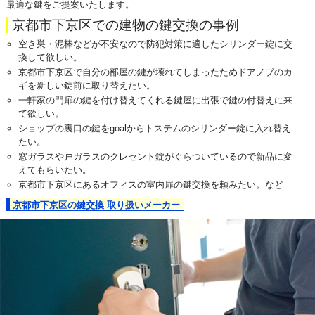
最適な鍵をご提案いたします。
京都市下京区での建物の鍵交換の事例
空き巣・泥棒などが不安なので防犯対策に適したシリンダー錠に交
換して欲しい。
京都市下京区で自分の部屋の鍵が壊れてしまったためドアノブのカ
ギを新しい錠前に取り替えたい。
一軒家の門扉の鍵を付け替えてくれる鍵屋に出張で鍵の付替えに来
て欲しい。
ショップの裏口の鍵をgoalからトステムのシリンダー錠に入れ替え
たい。
窓ガラスや戸ガラスのクレセント錠がぐらついているので新品に変
えてもらいたい。
京都市下京区にあるオフィスの室内扉の鍵交換を頼みたい。など
京都市下京区の鍵交換 取り扱いメーカー