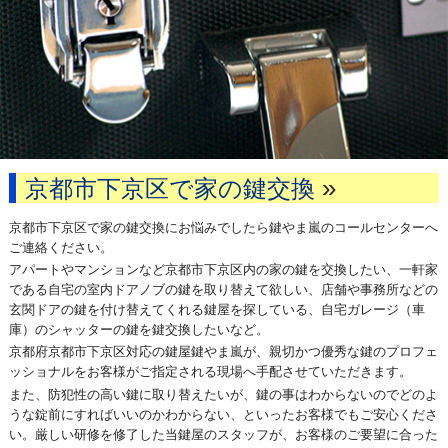
»
京都市下京区で家の鍵交換
京都市下京区で家の鍵交換にお悩みでしたら鍵やま嵐のコールセンターへ
ご連絡ください。
アパートやマンションなど京都市下京区内の家の鍵を交換したい、一軒家
である自宅の室内ドアノブの鍵を取り替えて欲しい、店舗や事務所などの
玄関ドアの鍵を付け替えてくれる鍵屋を探している、自宅ガレージ（車
庫）のシャッターの鍵を鍵交換したいなど。
京都府京都市下京区対応の鍵屋鍵やま嵐が、親切かつ優秀な鍵のプロフェ
ッショナルをお客様がご指定される現場へ手配させていただきます。
また、防犯性の高い鍵に取り替えたいが、鍵の事はわからないのでどのよ
うな錠前にすればいいのかわからない、といったお客様でもご安心くださ
い。厳しい研修を修了した当鍵屋のスタッフが、お客様のご要望に合った