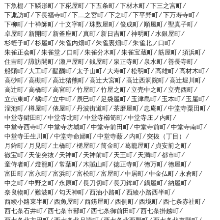
下魚棚 ⁄
下鱗形町 ⁄
下糀屋町 ⁄
下五条町 ⁄
下材木町 ⁄
下三之宮町 ⁄
下諏訪町 ⁄
下長福寺町 ⁄
下二之宮町 ⁄
下之町 ⁄
下平野町 ⁄
下万寿寺町 ⁄
下柳町 ⁄
十禅師町 ⁄
十文字町 ⁄
珠数屋町 ⁄
俊成町 ⁄
順風町 ⁄
聖真子町 ⁄
卓屋町 ⁄
新開町 ⁄
新釜座町 ⁄
真町 ⁄
新日吉町 ⁄
神明町 ⁄
水銀屋町 ⁄
杉蛭子町 ⁄
杉屋町 ⁄
朱雀内畑町 ⁄
朱雀裏畑町 ⁄
朱雀北ノ口町 ⁄
朱雀正会町 ⁄
朱雀堂ノ口町 ⁄
朱雀分木町 ⁄
朱雀宝蔵町 ⁄
筋屋町 ⁄
須浜町 ⁄
住吉町 ⁄
諏訪開町 ⁄
瀬戸屋町 ⁄
銭屋町 ⁄
泉正寺町 ⁄
泉水町 ⁄
善長寺町 ⁄
船頭町 ⁄
大工町 ⁄
醍醐町 ⁄
太子山町 ⁄
大寿町 ⁄
松明町 ⁄
高雄町 ⁄
高材木町 ⁄
高砂町 ⁄
高槻町 ⁄
高辻猪熊町 ⁄
高辻大宮町 ⁄
高辻西洞院町 ⁄
高辻堀川町 ⁄
高辻町 ⁄
高橋町 ⁄
高宮町 ⁄
竹屋町 ⁄
竹屋之町 ⁄
立売中之町 ⁄
立売西町 ⁄
立売東町 ⁄
橘町 ⁄
立中町 ⁄
辰巳町 ⁄
足袋屋町 ⁄
玉津島町 ⁄
玉本町 ⁄
玉屋町 ⁄
溜池町 ⁄
樽屋町 ⁄
俵屋町 ⁄
丹波街道町 ⁄
茶磨屋町 ⁄
忠庵町 ⁄
中堂寺粟田町 ⁄
中堂寺鍵田町 ⁄
中堂寺北町 ⁄
中堂寺櫛笥町 ⁄
中堂寺庄ノ内町 ⁄
中堂寺西寺町 ⁄
中堂寺坊城町 ⁄
中堂寺前田町 ⁄
中堂寺前町 ⁄
中堂寺南町 ⁄
中堂寺壬生川町 ⁄
中堂寺命婦町 ⁄
中堂寺薮ノ内町 ⁄
突抜（丁目） ⁄
月鉾町 ⁄
月見町 ⁄
土橋町 ⁄
槌屋町 ⁄
筒金町 ⁄
葛籠屋町 ⁄
貞安前之町 ⁄
徹宝町 ⁄
天使突抜 ⁄
天神町 ⁄
天神前町 ⁄
天王町 ⁄
天満町 ⁄
都市町 ⁄
童侍者町 ⁄
燈籠町 ⁄
常葉町 ⁄
木賊山町 ⁄
徳正寺町 ⁄
徳万町 ⁄
徳屋町 ⁄
富田町 ⁄
富永町 ⁄
富浜町 ⁄
富松町 ⁄
富屋町 ⁄
中居町 ⁄
中金仏町 ⁄
永倉町 ⁄
中之町 ⁄
中野之町 ⁄
永原町 ⁄
長刀切町 ⁄
長刀鉾町 ⁄
鍋屋町 ⁄
納屋町 ⁄
奈良物町 ⁄
難波町 ⁄
匂天神町 ⁄
西油小路町 ⁄
西綾小路西半町 ⁄
西綾小路東半町 ⁄
西魚屋町 ⁄
西錺屋町 ⁄
西側町 ⁄
西境町 ⁄
西七条赤社町 ⁄
西七条石井町 ⁄
西七条市部町 ⁄
西七条御前田町 ⁄
西七条掛越町 ⁄