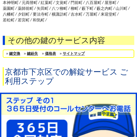
本神明町 ⁄
元両替町 ⁄
紅葉町 ⁄
文覚町 ⁄
門前町 ⁄
八百屋町 ⁄
屋形町 ⁄
薬園町 ⁄
薬師前町 ⁄
矢田町 ⁄
八ツ柳町 ⁄
柳町 ⁄
藪下町 ⁄
藪之内町 ⁄
山川町 ⁄
八幡町 ⁄
夕顔町 ⁄
要法寺町 ⁄
横諏訪町 ⁄
吉水町 ⁄
万屋町 ⁄
来迎堂町 ⁄
若松町 ⁄
若宮町 ⁄
和気町 ⁄
その他の鍵のサービス内容
»
鍵交換
»
鍵紛失
»
価格表
»
サイトマップ
京都市下京区での解錠サービス ご
利用ステップ