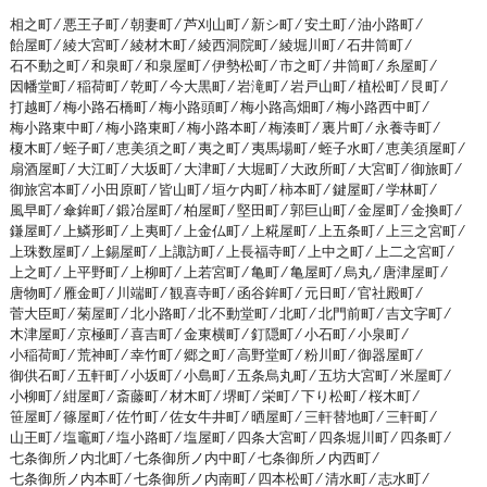
相之町 ⁄
悪王子町 ⁄
朝妻町 ⁄
芦刈山町 ⁄
新シ町 ⁄
安土町 ⁄
油小路町 ⁄
飴屋町 ⁄
綾大宮町 ⁄
綾材木町 ⁄
綾西洞院町 ⁄
綾堀川町 ⁄
石井筒町 ⁄
石不動之町 ⁄
和泉町 ⁄
和泉屋町 ⁄
伊勢松町 ⁄
市之町 ⁄
井筒町 ⁄
糸屋町 ⁄
因幡堂町 ⁄
稲荷町 ⁄
乾町 ⁄
今大黒町 ⁄
岩滝町 ⁄
岩戸山町 ⁄
植松町 ⁄
艮町 ⁄
打越町 ⁄
梅小路石橋町 ⁄
梅小路頭町 ⁄
梅小路高畑町 ⁄
梅小路西中町 ⁄
梅小路東中町 ⁄
梅小路東町 ⁄
梅小路本町 ⁄
梅湊町 ⁄
裏片町 ⁄
永養寺町 ⁄
榎木町 ⁄
蛭子町 ⁄
恵美須之町 ⁄
夷之町 ⁄
夷馬場町 ⁄
蛭子水町 ⁄
恵美須屋町 ⁄
扇酒屋町 ⁄
大江町 ⁄
大坂町 ⁄
大津町 ⁄
大堀町 ⁄
大政所町 ⁄
大宮町 ⁄
御旅町 ⁄
御旅宮本町 ⁄
小田原町 ⁄
皆山町 ⁄
垣ケ内町 ⁄
柿本町 ⁄
鍵屋町 ⁄
学林町 ⁄
風早町 ⁄
傘鉾町 ⁄
鍛冶屋町 ⁄
柏屋町 ⁄
堅田町 ⁄
郭巨山町 ⁄
金屋町 ⁄
金換町 ⁄
鎌屋町 ⁄
上鱗形町 ⁄
上夷町 ⁄
上金仏町 ⁄
上糀屋町 ⁄
上五条町 ⁄
上三之宮町 ⁄
上珠数屋町 ⁄
上錫屋町 ⁄
上諏訪町 ⁄
上長福寺町 ⁄
上中之町 ⁄
上二之宮町 ⁄
上之町 ⁄
上平野町 ⁄
上柳町 ⁄
上若宮町 ⁄
亀町 ⁄
亀屋町 ⁄
烏丸 ⁄
唐津屋町 ⁄
唐物町 ⁄
雁金町 ⁄
川端町 ⁄
観喜寺町 ⁄
函谷鉾町 ⁄
元日町 ⁄
官社殿町 ⁄
菅大臣町 ⁄
菊屋町 ⁄
北小路町 ⁄
北不動堂町 ⁄
北町 ⁄
北門前町 ⁄
吉文字町 ⁄
木津屋町 ⁄
京極町 ⁄
喜吉町 ⁄
金東横町 ⁄
釘隠町 ⁄
小石町 ⁄
小泉町 ⁄
小稲荷町 ⁄
荒神町 ⁄
幸竹町 ⁄
郷之町 ⁄
高野堂町 ⁄
粉川町 ⁄
御器屋町 ⁄
御供石町 ⁄
五軒町 ⁄
小坂町 ⁄
小島町 ⁄
五条烏丸町 ⁄
五坊大宮町 ⁄
米屋町 ⁄
小柳町 ⁄
紺屋町 ⁄
斎藤町 ⁄
材木町 ⁄
堺町 ⁄
栄町 ⁄
下り松町 ⁄
桜木町 ⁄
笹屋町 ⁄
篠屋町 ⁄
佐竹町 ⁄
佐女牛井町 ⁄
晒屋町 ⁄
三軒替地町 ⁄
三軒町 ⁄
山王町 ⁄
塩竈町 ⁄
塩小路町 ⁄
塩屋町 ⁄
四条大宮町 ⁄
四条堀川町 ⁄
四条町 ⁄
七条御所ノ内北町 ⁄
七条御所ノ内中町 ⁄
七条御所ノ内西町 ⁄
七条御所ノ内本町 ⁄
七条御所ノ内南町 ⁄
四本松町 ⁄
清水町 ⁄
志水町 ⁄