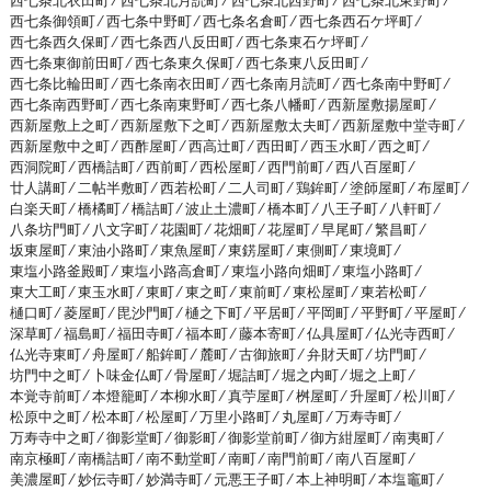
西七条北衣田町 ⁄
西七条北月読町 ⁄
西七条北西野町 ⁄
西七条北東野町 ⁄
西七条御領町 ⁄
西七条中野町 ⁄
西七条名倉町 ⁄
西七条西石ケ坪町 ⁄
西七条西久保町 ⁄
西七条西八反田町 ⁄
西七条東石ケ坪町 ⁄
西七条東御前田町 ⁄
西七条東久保町 ⁄
西七条東八反田町 ⁄
西七条比輪田町 ⁄
西七条南衣田町 ⁄
西七条南月読町 ⁄
西七条南中野町 ⁄
西七条南西野町 ⁄
西七条南東野町 ⁄
西七条八幡町 ⁄
西新屋敷揚屋町 ⁄
西新屋敷上之町 ⁄
西新屋敷下之町 ⁄
西新屋敷太夫町 ⁄
西新屋敷中堂寺町 ⁄
西新屋敷中之町 ⁄
西酢屋町 ⁄
西高辻町 ⁄
西田町 ⁄
西玉水町 ⁄
西之町 ⁄
西洞院町 ⁄
西橋詰町 ⁄
西前町 ⁄
西松屋町 ⁄
西門前町 ⁄
西八百屋町 ⁄
廿人講町 ⁄
二帖半敷町 ⁄
西若松町 ⁄
二人司町 ⁄
鶏鉾町 ⁄
塗師屋町 ⁄
布屋町 ⁄
白楽天町 ⁄
橋橘町 ⁄
橋詰町 ⁄
波止土濃町 ⁄
橋本町 ⁄
八王子町 ⁄
八軒町 ⁄
八条坊門町 ⁄
八文字町 ⁄
花園町 ⁄
花畑町 ⁄
花屋町 ⁄
早尾町 ⁄
繁昌町 ⁄
坂東屋町 ⁄
東油小路町 ⁄
東魚屋町 ⁄
東錺屋町 ⁄
東側町 ⁄
東境町 ⁄
東塩小路釜殿町 ⁄
東塩小路高倉町 ⁄
東塩小路向畑町 ⁄
東塩小路町 ⁄
東大工町 ⁄
東玉水町 ⁄
東町 ⁄
東之町 ⁄
東前町 ⁄
東松屋町 ⁄
東若松町 ⁄
樋口町 ⁄
菱屋町 ⁄
毘沙門町 ⁄
樋之下町 ⁄
平居町 ⁄
平岡町 ⁄
平野町 ⁄
平屋町 ⁄
深草町 ⁄
福島町 ⁄
福田寺町 ⁄
福本町 ⁄
藤本寄町 ⁄
仏具屋町 ⁄
仏光寺西町 ⁄
仏光寺東町 ⁄
舟屋町 ⁄
船鉾町 ⁄
麓町 ⁄
古御旅町 ⁄
弁財天町 ⁄
坊門町 ⁄
坊門中之町 ⁄
卜味金仏町 ⁄
骨屋町 ⁄
堀詰町 ⁄
堀之内町 ⁄
堀之上町 ⁄
本覚寺前町 ⁄
本燈籠町 ⁄
本柳水町 ⁄
真苧屋町 ⁄
桝屋町 ⁄
升屋町 ⁄
松川町 ⁄
松原中之町 ⁄
松本町 ⁄
松屋町 ⁄
万里小路町 ⁄
丸屋町 ⁄
万寿寺町 ⁄
万寿寺中之町 ⁄
御影堂町 ⁄
御影町 ⁄
御影堂前町 ⁄
御方紺屋町 ⁄
南夷町 ⁄
南京極町 ⁄
南橋詰町 ⁄
南不動堂町 ⁄
南町 ⁄
南門前町 ⁄
南八百屋町 ⁄
美濃屋町 ⁄
妙伝寺町 ⁄
妙満寺町 ⁄
元悪王子町 ⁄
本上神明町 ⁄
本塩竈町 ⁄