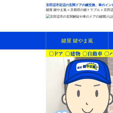
京田辺市近辺の玄関ドアの鍵交換、車のイン
鍵屋 鍵やま嵐
»
京都府の鍵トラブル
»
京田
鍵屋 鍵やま嵐