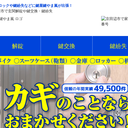
ロックや鍵紛失などに鍵屋鍵やま嵐が出張！
辺市で玄関解錠や鍵交換・鍵紛失
解錠
鍵交換
鍵紛失