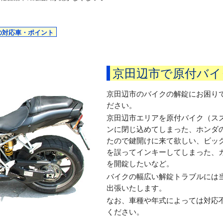
の対応車・ポイント
京田辺市で原付バイ
京田辺市のバイクの解錠にお困り
ださい。
京田辺市エリアを原付バイク（ス
ンに閉じ込めてしまった、ホンダ
たので鍵開けに来て欲しい、ビッ
を誤ってインキーしてしまった、
を開錠したいなど。
バイクの幅広い解錠トラブルには
出張いたします。
なお、車種や年式によっては対応
ください。