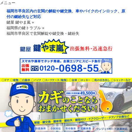
メニュー
福岡市早良区内の玄関の解錠や鍵交換、車やバイクのインロック、原
付の鍵紛失など対応
鍵屋 鍵やま嵐
»
福岡県の鍵トラブル
»
福岡市早良区で玄関解錠や鍵交換・鍵紛失