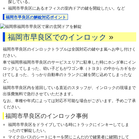
探している。
福岡市早良区にあるオフィスの室内ドアの鍵を開錠したい。など
福岡市早良区の解錠対応ポイント
»
福岡市早良区でのインロック
福岡市早良区のインロックトラブルは全国対応の鍵やま嵐へお申し付けく
ださい。
車で福岡県福岡市早良区のサービスエリアに駐車した時にホンダ車にイン
ロックしてしまった、幼い子どもがワゴン車（トヨタ）の中からカギをか
けてしまった、うっかり自動車のトランクに鍵を閉じ込めてしまったな
ど。
福岡市早良区内を巡回している直近のスタッフが、インロックの現場まで
出張費無料で急行させていただきます。
なお、車種や年式によっては対応不可能な場合がございます。予めご了承
ください。
福岡市早良区のインロック事例
福岡市早良区をドライブしている時にトラックにインキーしてしま
ったので解錠したい。
マイクロバスのシートにキーを閉じこんだので鍵業者に鍵開けして