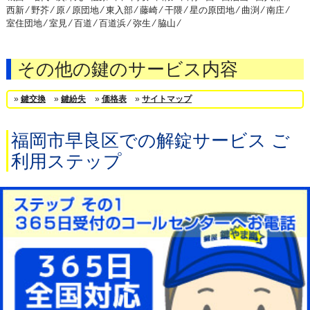
西新 ⁄
野芥 ⁄
原 ⁄
原団地 ⁄
東入部 ⁄
藤崎 ⁄
干隈 ⁄
星の原団地 ⁄
曲渕 ⁄
南庄 ⁄
室住団地 ⁄
室見 ⁄
百道 ⁄
百道浜 ⁄
弥生 ⁄
脇山 ⁄
その他の鍵のサービス内容
»
鍵交換
»
鍵紛失
»
価格表
»
サイトマップ
福岡市早良区での解錠サービス ご
利用ステップ