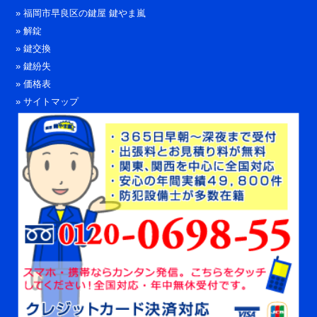
»
福岡市早良区の鍵屋 鍵やま嵐
»
解錠
»
鍵交換
»
鍵紛失
»
価格表
»
サイトマップ