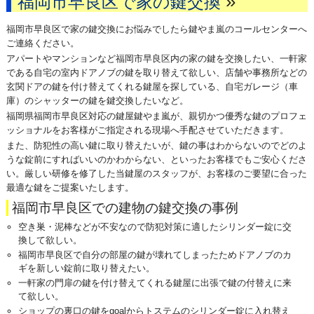
»
福岡市早良区で家の鍵交換
福岡市早良区で家の鍵交換にお悩みでしたら鍵やま嵐のコールセンターへ
ご連絡ください。
アパートやマンションなど福岡市早良区内の家の鍵を交換したい、一軒家
である自宅の室内ドアノブの鍵を取り替えて欲しい、店舗や事務所などの
玄関ドアの鍵を付け替えてくれる鍵屋を探している、自宅ガレージ（車
庫）のシャッターの鍵を鍵交換したいなど。
福岡県福岡市早良区対応の鍵屋鍵やま嵐が、親切かつ優秀な鍵のプロフェ
ッショナルをお客様がご指定される現場へ手配させていただきます。
また、防犯性の高い鍵に取り替えたいが、鍵の事はわからないのでどのよ
うな錠前にすればいいのかわからない、といったお客様でもご安心くださ
い。厳しい研修を修了した当鍵屋のスタッフが、お客様のご要望に合った
最適な鍵をご提案いたします。
福岡市早良区での建物の鍵交換の事例
空き巣・泥棒などが不安なので防犯対策に適したシリンダー錠に交
換して欲しい。
福岡市早良区で自分の部屋の鍵が壊れてしまったためドアノブのカ
ギを新しい錠前に取り替えたい。
一軒家の門扉の鍵を付け替えてくれる鍵屋に出張で鍵の付替えに来
て欲しい。
ショップの裏口の鍵をgoalからトステムのシリンダー錠に入れ替え