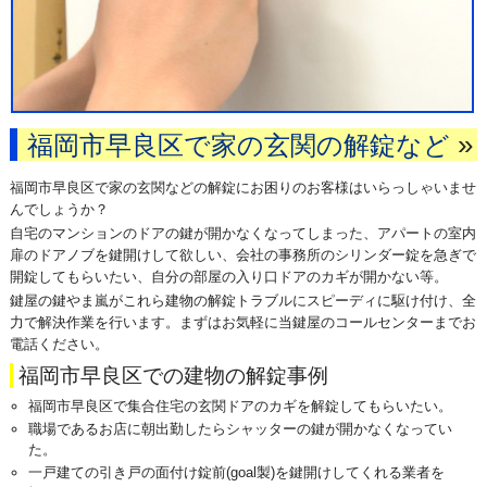
»
福岡市早良区で家の玄関の解錠など
福岡市早良区で家の玄関などの解錠にお困りのお客様はいらっしゃいませ
んでしょうか？
自宅のマンションのドアの鍵が開かなくなってしまった、アパートの室内
扉のドアノブを鍵開けして欲しい、会社の事務所のシリンダー錠を急ぎで
開錠してもらいたい、自分の部屋の入り口ドアのカギが開かない等。
鍵屋の鍵やま嵐がこれら建物の解錠トラブルにスピーディに駆け付け、全
力で解決作業を行います。まずはお気軽に当鍵屋のコールセンターまでお
電話ください。
福岡市早良区での建物の解錠事例
福岡市早良区で集合住宅の玄関ドアのカギを解錠してもらいたい。
職場であるお店に朝出勤したらシャッターの鍵が開かなくなってい
た。
一戸建ての引き戸の面付け錠前(goal製)を鍵開けしてくれる業者を