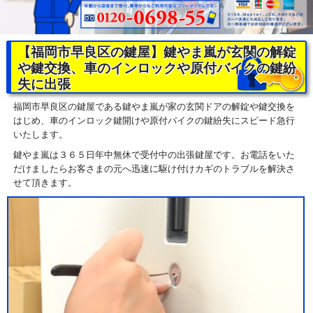
【福岡市早良区の鍵屋】鍵やま嵐が玄関の解錠
や鍵交換、車のインロックや原付バイクの鍵紛
失に出張
福岡市早良区の鍵屋である鍵やま嵐が家の玄関ドアの解錠や鍵交換を
はじめ、車のインロック鍵開けや原付バイクの鍵紛失にスピード急行
いたします。
鍵やま嵐は３６５日年中無休で受付中の出張鍵屋です。お電話をいた
だけましたらお客さまの元へ迅速に駆け付けカギのトラブルを解決さ
せて頂きます。