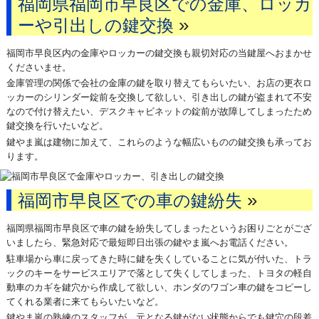
福岡県福岡市早良区での金庫、ロッカ
»
ーや引出しの鍵交換
福岡市早良区内の金庫やロッカーの鍵交換も親切対応の当鍵屋へおまかせ
くださいませ。
金庫管理の関係で会社の金庫の鍵を取り替えてもらいたい、お店の更衣ロ
ッカーのシリンダー錠前を交換して欲しい、引き出しの鍵が盗まれて不安
なので付け替えたい、デスクキャビネットの錠前が故障してしまったため
鍵交換を行いたいなど。
鍵やま嵐は建物に加えて、これらのような幅広いものの鍵交換も承ってお
ります。
»
福岡市早良区での車の鍵紛失
福岡県福岡市早良区で車の鍵を紛失してしまったというお困りごとがござ
いましたら、緊急対応で最短即日出張の鍵やま嵐へお電話ください。
駐車場から車に戻ってきた時に鍵を失くしていることに気が付いた、トラ
ックのキーをサービスエリアで落として失くしてしまった、トヨタの軽自
動車のカギを鍵穴から作成して欲しい、ホンダのワゴン車の鍵をコピーし
てくれる業者に来てもらいたいなど。
鍵やま嵐の熟練のスタッフが、元となる鍵がない状態からでも鍵穴の段差