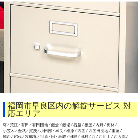
福岡市早良区内の解錠サービス 対
応エリア
曙 ⁄
荒江 ⁄
有田 ⁄
有田団地 ⁄
飯倉 ⁄
飯場 ⁄
石釜 ⁄
板屋 ⁄
内野 ⁄
梅林 ⁄
小笠木 ⁄
金武 ⁄
賀茂 ⁄
小田部 ⁄
早良 ⁄
椎原 ⁄
四箇 ⁄
四箇田団地 ⁄
重留 ⁄
城西 ⁄
昭代 ⁄
次郎丸 ⁄
祖原 ⁄
田 ⁄
高取 ⁄
田隈 ⁄
田村 ⁄
西 ⁄
西油山 ⁄
西入部 ⁄