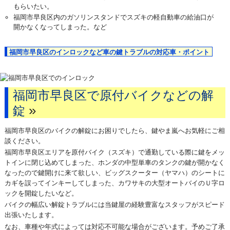
もらいたい。
福岡市早良区内のガソリンスタンドでスズキの軽自動車の給油口が
開かなくなってしまった。など
福岡市早良区のインロックなど車の鍵トラブルの対応車・ポイント
福岡市早良区で原付バイクなどの解
»
錠
福岡市早良区のバイクの解錠にお困りでしたら、鍵やま嵐へお気軽にご相
談ください。
福岡市早良区エリアを原付バイク（スズキ）で通勤している際に鍵をメッ
トインに閉じ込めてしまった、ホンダの中型単車のタンクの鍵が開かなく
なったので鍵開けに来て欲しい、ビッグスクーター（ヤマハ）のシートに
カギを誤ってインキーしてしまった、カワサキの大型オートバイのＵ字ロ
ックを開錠したいなど。
バイクの幅広い解錠トラブルには当鍵屋の経験豊富なスタッフがスピード
出張いたします。
なお、車種や年式によっては対応不可能な場合がございます。予めご了承