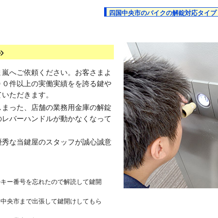
四国中央市のバイクの解錠対応タイプ
»
ま嵐へご依頼ください。お客さまよ
００件以上の実働実績をを誇る鍵や
ていただきます。
しまった、店舗の業務用金庫の解錠
のレバーハンドルが動かなくなって
優秀な当鍵屋のスタッフが誠心誠意
ルキー番号を忘れたので解読して鍵開
国中央市まで出張して鍵開けしてもら