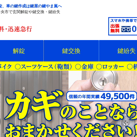
錠、車の鍵作成は鍵屋の鍵やま嵐へ
中央市で玄関解錠や鍵交換・鍵紛失
解錠
鍵交換
鍵紛失