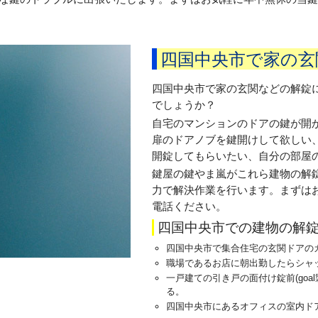
四国中央市で家の玄
四国中央市で家の玄関などの解錠
でしょうか？
自宅のマンションのドアの鍵が開
扉のドアノブを鍵開けして欲しい
開錠してもらいたい、自分の部屋
鍵屋の鍵やま嵐がこれら建物の解
力で解決作業を行います。まずは
電話ください。
四国中央市での建物の解
四国中央市で集合住宅の玄関ドアの
職場であるお店に朝出勤したらシャ
一戸建ての引き戸の面付け錠前(goa
る。
四国中央市にあるオフィスの室内ド