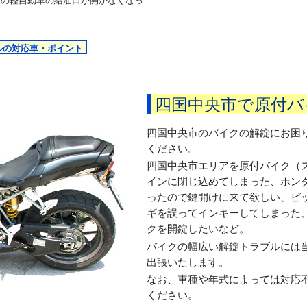
キの軽自動車の給油口が開かなくなっ
ルの対応車・ポイント
四国中央市で原付バ
四国中央市のバイクの解錠にお困
ください。
四国中央市エリアを原付バイク（
インに閉じ込めてしまった、ホン
ったので鍵開けに来て欲しい、ビ
ギを誤ってインキーしてしまった
クを開錠したいなど。
バイクの幅広い解錠トラブルには
出張いたします。
なお、車種や年式によっては対応
ください。