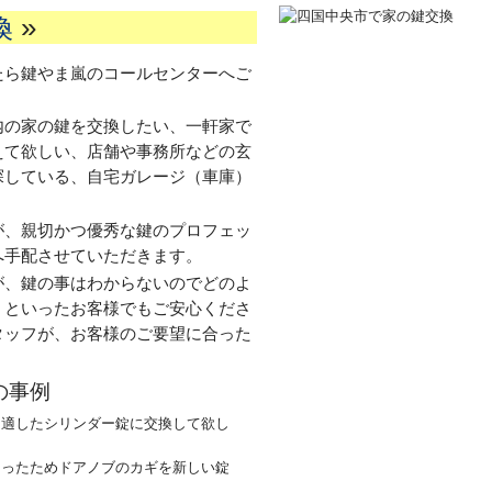
»
換
たら鍵やま嵐のコールセンターへご
内の家の鍵を交換したい、一軒家で
えて欲しい、店舗や事務所などの玄
探している、自宅ガレージ（車庫）
。
が、親切かつ優秀な鍵のプロフェッ
へ手配させていただきます。
が、鍵の事はわからないのでどのよ
、といったお客様でもご安心くださ
タッフが、お客様のご要望に合った
の事例
に適したシリンダー錠に交換して欲し
まったためドアノブのカギを新しい錠