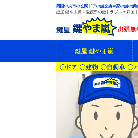
四国中央市の玄関ドアの鍵交換や家の鍵の解
鍵屋 鍵やま嵐
»
愛媛県の鍵トラブル
»
四国
鍵屋 鍵やま嵐