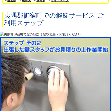
»
鍵交換
»
鍵紛失
»
価格表
»
サイトマップ
夷隅郡御宿町での解錠サービス ご
利用ステップ