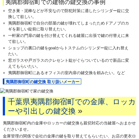
夷隅郡御宿町での建物の鍵交換の事例
空き巣・泥棒などが不安なので防犯対策に適したシリンダー錠に交
換して欲しい。
夷隅郡御宿町で自分の部屋の鍵が壊れてしまったためドアノブのカ
ギを新しい錠前に取り替えたい。
一軒家の門扉の鍵を付け替えてくれる鍵屋に出張で鍵の付替えに来
て欲しい。
ショップの裏口の鍵をgoalからトステムのシリンダー錠に入れ替え
たい。
窓ガラスや戸ガラスのクレセント錠がぐらついているので新品に変
えてもらいたい。
夷隅郡御宿町にあるオフィスの室内扉の鍵交換を頼みたい。など
夷隅郡御宿町の鍵交換 取り扱いメーカー
千葉県夷隅郡御宿町での金庫、ロッカ
»
ーや引出しの鍵交換
夷隅郡御宿町内の金庫やロッカーの鍵交換も親切対応の当鍵屋へおまかせ
くださいませ。
金庫管理の関係で会社の金庫の鍵を取り替えてもらいたい、お店の更衣ロ