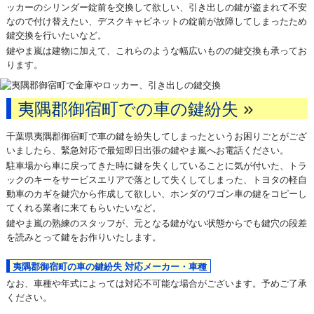
ッカーのシリンダー錠前を交換して欲しい、引き出しの鍵が盗まれて不安
なので付け替えたい、デスクキャビネットの錠前が故障してしまったため
鍵交換を行いたいなど。
鍵やま嵐は建物に加えて、これらのような幅広いものの鍵交換も承ってお
ります。
»
夷隅郡御宿町での車の鍵紛失
千葉県夷隅郡御宿町で車の鍵を紛失してしまったというお困りごとがござ
いましたら、緊急対応で最短即日出張の鍵やま嵐へお電話ください。
駐車場から車に戻ってきた時に鍵を失くしていることに気が付いた、トラ
ックのキーをサービスエリアで落として失くしてしまった、トヨタの軽自
動車のカギを鍵穴から作成して欲しい、ホンダのワゴン車の鍵をコピーし
てくれる業者に来てもらいたいなど。
鍵やま嵐の熟練のスタッフが、元となる鍵がない状態からでも鍵穴の段差
を読みとって鍵をお作りいたします。
夷隅郡御宿町の車の鍵紛失 対応メーカー・車種
なお、車種や年式によっては対応不可能な場合がございます。予めご了承
ください。