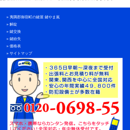
»
夷隅郡御宿町の鍵屋 鍵やま嵐
»
解錠
»
鍵交換
»
鍵紛失
»
価格表
»
サイトマップ