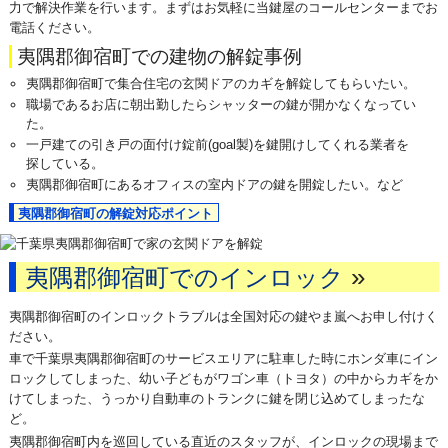
力で解決作業を行います。まずはお気軽に当鍵屋のコールセンターまでお
電話ください。
夷隅郡御宿町での建物の解錠事例
夷隅郡御宿町で集合住宅の玄関ドアのカギを解錠してもらいたい。
職場であるお店に朝出勤したらシャッターの鍵が開かなくなってい
た。
一戸建ての引き戸の面付け錠前(goal製)を鍵開けしてくれる業者を
探している。
夷隅郡御宿町にあるオフィスの室内ドアの鍵を開錠したい。など
夷隅郡御宿町の解錠対応ポイント
»
夷隅郡御宿町でのインロック
夷隅郡御宿町のインロックトラブルは全国対応の鍵やま嵐へお申し付けく
ださい。
車で千葉県夷隅郡御宿町のサービスエリアに駐車した時にホンダ車にイン
ロックしてしまった、幼い子どもがワゴン車（トヨタ）の中からカギをか
けてしまった、うっかり自動車のトランクに鍵を閉じ込めてしまったな
ど。
夷隅郡御宿町内を巡回している直近のスタッフが、インロックの現場まで