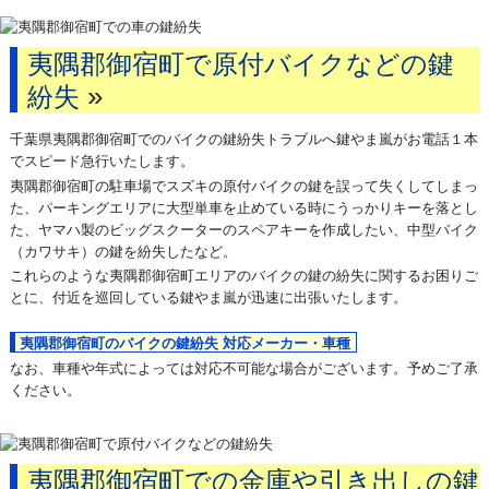
夷隅郡御宿町で原付バイクなどの鍵
»
紛失
千葉県夷隅郡御宿町でのバイクの鍵紛失トラブルへ鍵やま嵐がお電話１本
でスピード急行いたします。
夷隅郡御宿町の駐車場でスズキの原付バイクの鍵を誤って失くしてしまっ
た、パーキングエリアに大型単車を止めている時にうっかりキーを落とし
た、ヤマハ製のビッグスクーターのスペアキーを作成したい、中型バイク
（カワサキ）の鍵を紛失したなど。
これらのような夷隅郡御宿町エリアのバイクの鍵の紛失に関するお困りご
とに、付近を巡回している鍵やま嵐が迅速に出張いたします。
夷隅郡御宿町のバイクの鍵紛失 対応メーカー・車種
なお、車種や年式によっては対応不可能な場合がございます。予めご了承
ください。
夷隅郡御宿町での金庫や引き出しの鍵