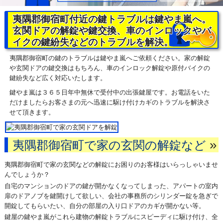
夷隅郡御宿町付近の鍵トラブルは鍵やま嵐へ。
玄関ドアの解錠や鍵交換、車のインロックやバ
イクの鍵紛失などのトラブルを解決。
夷隅郡御宿町の鍵のトラブルは鍵やま嵐へご依頼ください。家の解錠
や玄関ドアの鍵交換はもちろん、車のインロック解錠や原付バイクの
鍵紛失など広く対応いたします。
鍵やま嵐は３６５日年中無休で受付中の出張鍵屋です。お電話をいた
だけましたらお客さまの元へ迅速に駆け付けカギのトラブルを解決さ
せて頂きます。
»
夷隅郡御宿町で家の玄関の解錠など
夷隅郡御宿町で家の玄関などの解錠にお困りのお客様はいらっしゃいませ
んでしょうか？
自宅のマンションのドアの鍵が開かなくなってしまった、アパートの室内
扉のドアノブを鍵開けして欲しい、会社の事務所のシリンダー錠を急ぎで
開錠してもらいたい、自分の部屋の入り口ドアのカギが開かない等。
鍵屋の鍵やま嵐がこれら建物の解錠トラブルにスピーディに駆け付け、全