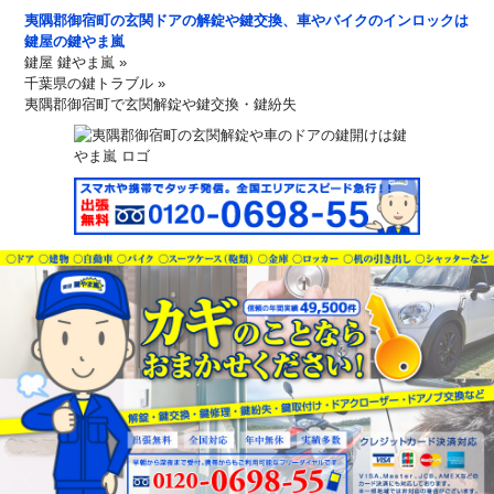
夷隅郡御宿町の玄関ドアの解錠や鍵交換、車やバイクのインロックは
鍵屋の鍵やま嵐
鍵屋 鍵やま嵐
»
千葉県の鍵トラブル
»
夷隅郡御宿町で玄関解錠や鍵交換・鍵紛失