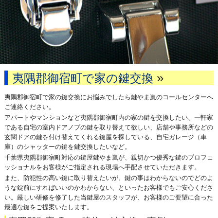
»
夷隅郡御宿町で家の鍵交換
夷隅郡御宿町で家の鍵交換にお悩みでしたら鍵やま嵐のコールセンターへ
ご連絡ください。
アパートやマンションなど夷隅郡御宿町内の家の鍵を交換したい、一軒家
である自宅の室内ドアノブの鍵を取り替えて欲しい、店舗や事務所などの
玄関ドアの鍵を付け替えてくれる鍵屋を探している、自宅ガレージ（車
庫）のシャッターの鍵を鍵交換したいなど。
千葉県夷隅郡御宿町対応の鍵屋鍵やま嵐が、親切かつ優秀な鍵のプロフェ
ッショナルをお客様がご指定される現場へ手配させていただきます。
また、防犯性の高い鍵に取り替えたいが、鍵の事はわからないのでどのよ
うな錠前にすればいいのかわからない、といったお客様でもご安心くださ
い。厳しい研修を修了した当鍵屋のスタッフが、お客様のご要望に合った
最適な鍵をご提案いたします。