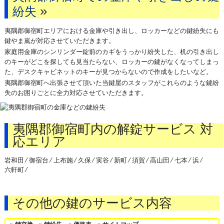
»
紛失
夷隅郡御宿町エリアにおける金庫や引き出し、ロッカーなどの鍵紛失にも
鍵やま嵐が対応させていただきます。
家庭用金庫のシンリンダー錠前のカギをうっかり紛失した、机の引き出し
のキーがどこを探しても見当たらない、ロッカーの鍵がなくなってしまっ
た、デスクキャビネットのキーが見つからないので作成をしたいなど。
夷隅郡御宿町へ出張させて頂いた当鍵屋のスタッフがこれらのような鍵紛
失のお困りごとに全力対応させていただきます。
夷隅郡御宿町内の解錠サービス 対
応エリア
岩和田 ⁄
御宿台 ⁄
上布施 ⁄
久保 ⁄
実谷 ⁄
新町 ⁄
須賀 ⁄
高山田 ⁄
七本 ⁄
浜 ⁄
六軒町 ⁄
その他の鍵のサービス内容