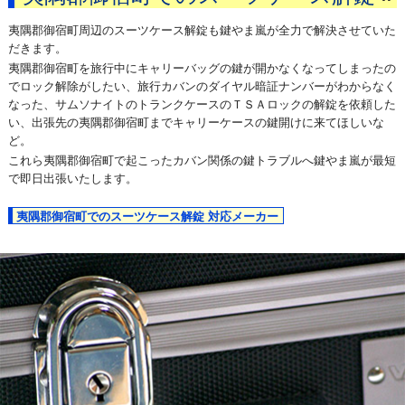
夷隅郡御宿町周辺のスーツケース解錠も鍵やま嵐が全力で解決させていた
だきます。
夷隅郡御宿町を旅行中にキャリーバッグの鍵が開かなくなってしまったの
でロック解除がしたい、旅行カバンのダイヤル暗証ナンバーがわからなく
なった、サムソナイトのトランクケースのＴＳＡロックの解錠を依頼した
い、出張先の夷隅郡御宿町までキャリーケースの鍵開けに来てほしいな
ど。
これら夷隅郡御宿町で起こったカバン関係の鍵トラブルへ鍵やま嵐が最短
で即日出張いたします。
夷隅郡御宿町でのスーツケース解錠 対応メーカー