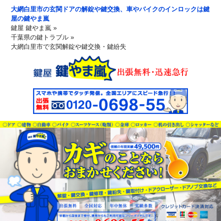
大網白里市の玄関ドアの解錠や鍵交換、車やバイクのインロックは鍵
屋の鍵やま嵐
鍵屋 鍵やま嵐
»
千葉県の鍵トラブル
»
大網白里市で玄関解錠や鍵交換・鍵紛失