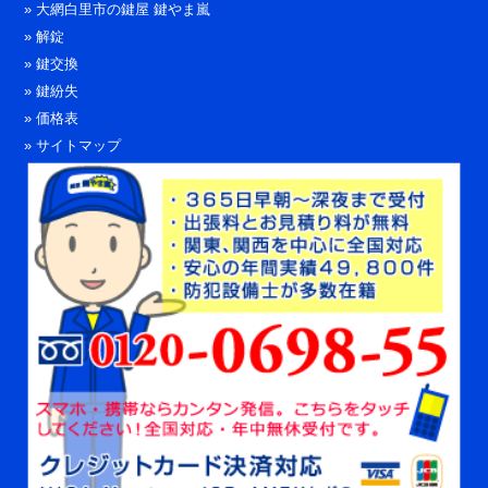
»
大網白里市の鍵屋 鍵やま嵐
»
解錠
»
鍵交換
»
鍵紛失
»
価格表
»
サイトマップ