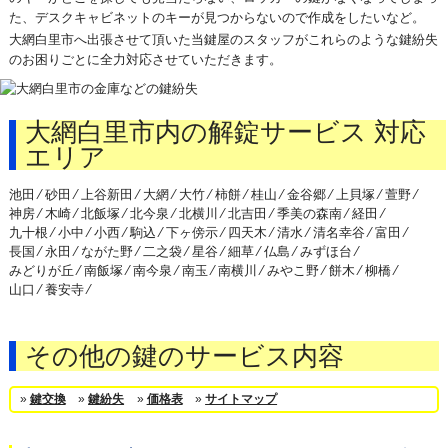
た、デスクキャビネットのキーが見つからないので作成をしたいなど。
大網白里市へ出張させて頂いた当鍵屋のスタッフがこれらのような鍵紛失
のお困りごとに全力対応させていただきます。
大網白里市内の解錠サービス 対応
エリア
池田 ⁄
砂田 ⁄
上谷新田 ⁄
大網 ⁄
大竹 ⁄
柿餅 ⁄
桂山 ⁄
金谷郷 ⁄
上貝塚 ⁄
萱野 ⁄
神房 ⁄
木崎 ⁄
北飯塚 ⁄
北今泉 ⁄
北横川 ⁄
北吉田 ⁄
季美の森南 ⁄
経田 ⁄
九十根 ⁄
小中 ⁄
小西 ⁄
駒込 ⁄
下ヶ傍示 ⁄
四天木 ⁄
清水 ⁄
清名幸谷 ⁄
富田 ⁄
長国 ⁄
永田 ⁄
ながた野 ⁄
二之袋 ⁄
星谷 ⁄
細草 ⁄
仏島 ⁄
みずほ台 ⁄
みどりが丘 ⁄
南飯塚 ⁄
南今泉 ⁄
南玉 ⁄
南横川 ⁄
みやこ野 ⁄
餅木 ⁄
柳橋 ⁄
山口 ⁄
養安寺 ⁄
その他の鍵のサービス内容
»
鍵交換
»
鍵紛失
»
価格表
»
サイトマップ