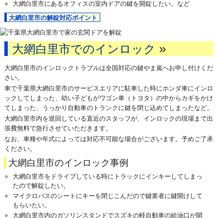
大網白里市にあるオフィスの室内ドアの鍵を開錠したい。など
大網白里市の解錠対応ポイント
»
大網白里市でのインロック
大網白里市のインロックトラブルは全国対応の鍵やま嵐へお申し付けくだ
さい。
車で千葉県大網白里市のサービスエリアに駐車した時にホンダ車にインロ
ックしてしまった、幼い子どもがワゴン車（トヨタ）の中からカギをかけ
てしまった、うっかり自動車のトランクに鍵を閉じ込めてしまったなど。
大網白里市内を巡回している直近のスタッフが、インロックの現場まで出
張費無料で急行させていただきます。
なお、車種や年式によっては対応不可能な場合がございます。予めご了承
ください。
大網白里市のインロック事例
大網白里市をドライブしている時にトラックにインキーしてしまっ
たので解錠したい。
マイクロバスのシートにキーを閉じこんだので鍵業者に鍵開けして
もらいたい。
大網白里市内のガソリンスタンドでスズキの軽自動車の給油口が開