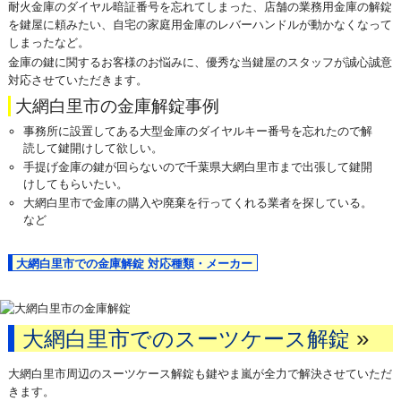
耐火金庫のダイヤル暗証番号を忘れてしまった、店舗の業務用金庫の解錠
を鍵屋に頼みたい、自宅の家庭用金庫のレバーハンドルが動かなくなって
しまったなど。
金庫の鍵に関するお客様のお悩みに、優秀な当鍵屋のスタッフが誠心誠意
対応させていただきます。
大網白里市の金庫解錠事例
事務所に設置してある大型金庫のダイヤルキー番号を忘れたので解
読して鍵開けして欲しい。
手提げ金庫の鍵が回らないので千葉県大網白里市まで出張して鍵開
けしてもらいたい。
大網白里市で金庫の購入や廃棄を行ってくれる業者を探している。
など
大網白里市での金庫解錠 対応種類・メーカー
»
大網白里市でのスーツケース解錠
大網白里市周辺のスーツケース解錠も鍵やま嵐が全力で解決させていただ
きます。