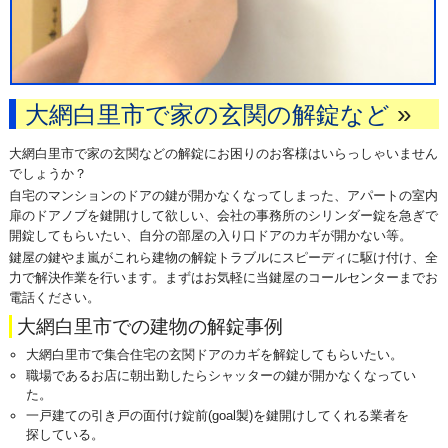
»
大網白里市で家の玄関の解錠など
大網白里市で家の玄関などの解錠にお困りのお客様はいらっしゃいません
でしょうか？
自宅のマンションのドアの鍵が開かなくなってしまった、アパートの室内
扉のドアノブを鍵開けして欲しい、会社の事務所のシリンダー錠を急ぎで
開錠してもらいたい、自分の部屋の入り口ドアのカギが開かない等。
鍵屋の鍵やま嵐がこれら建物の解錠トラブルにスピーディに駆け付け、全
力で解決作業を行います。まずはお気軽に当鍵屋のコールセンターまでお
電話ください。
大網白里市での建物の解錠事例
大網白里市で集合住宅の玄関ドアのカギを解錠してもらいたい。
職場であるお店に朝出勤したらシャッターの鍵が開かなくなってい
た。
一戸建ての引き戸の面付け錠前(goal製)を鍵開けしてくれる業者を
探している。