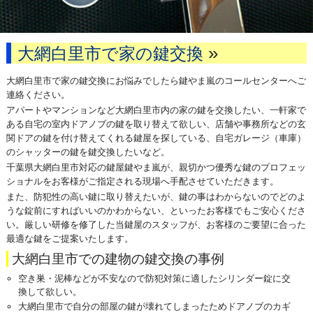
»
大網白里市で家の鍵交換
大網白里市で家の鍵交換にお悩みでしたら鍵やま嵐のコールセンターへご
連絡ください。
アパートやマンションなど大網白里市内の家の鍵を交換したい、一軒家で
ある自宅の室内ドアノブの鍵を取り替えて欲しい、店舗や事務所などの玄
関ドアの鍵を付け替えてくれる鍵屋を探している、自宅ガレージ（車庫）
のシャッターの鍵を鍵交換したいなど。
千葉県大網白里市対応の鍵屋鍵やま嵐が、親切かつ優秀な鍵のプロフェッ
ショナルをお客様がご指定される現場へ手配させていただきます。
また、防犯性の高い鍵に取り替えたいが、鍵の事はわからないのでどのよ
うな錠前にすればいいのかわからない、といったお客様でもご安心くださ
い。厳しい研修を修了した当鍵屋のスタッフが、お客様のご要望に合った
最適な鍵をご提案いたします。
大網白里市での建物の鍵交換の事例
空き巣・泥棒などが不安なので防犯対策に適したシリンダー錠に交
換して欲しい。
大網白里市で自分の部屋の鍵が壊れてしまったためドアノブのカギ