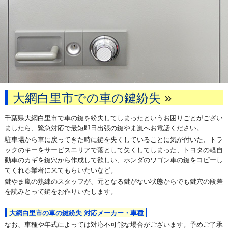
»
大網白里市での車の鍵紛失
千葉県大網白里市で車の鍵を紛失してしまったというお困りごとがござい
ましたら、緊急対応で最短即日出張の鍵やま嵐へお電話ください。
駐車場から車に戻ってきた時に鍵を失くしていることに気が付いた、トラ
ックのキーをサービスエリアで落として失くしてしまった、トヨタの軽自
動車のカギを鍵穴から作成して欲しい、ホンダのワゴン車の鍵をコピーし
てくれる業者に来てもらいたいなど。
鍵やま嵐の熟練のスタッフが、元となる鍵がない状態からでも鍵穴の段差
を読みとって鍵をお作りいたします。
大網白里市の車の鍵紛失 対応メーカー・車種
なお、車種や年式によっては対応不可能な場合がございます。予めご了承