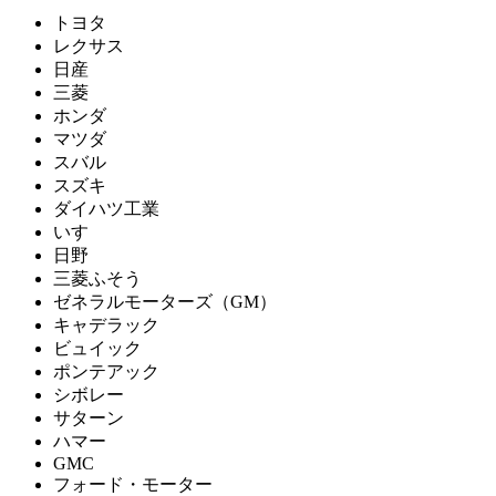
トヨタ
レクサス
日産
三菱
ホンダ
マツダ
スバル
スズキ
ダイハツ工業
いすゞ
日野
三菱ふそう
ゼネラルモーターズ（GM）
キャデラック
ビュイック
ポンテアック
シボレー
サターン
ハマー
GMC
フォード・モーター