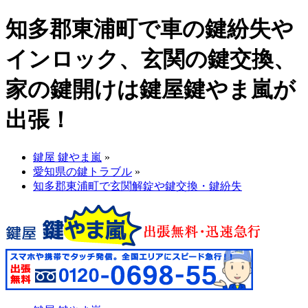
知多郡東浦町で車の鍵紛失や
インロック、玄関の鍵交換、
家の鍵開けは鍵屋鍵やま嵐が
出張！
鍵屋 鍵やま嵐
»
愛知県の鍵トラブル
»
知多郡東浦町で玄関解錠や鍵交換・鍵紛失