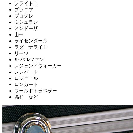
プライトL
ブラニフ
プログレ
ミシュラン
メンドーザ
山一
ライゼンタール
ラグーナライト
リモワ
ル パルファン
レジェンドウォーカー
レレバート
ロジェール
ロンカート
ワールドトラベラー
協和 など