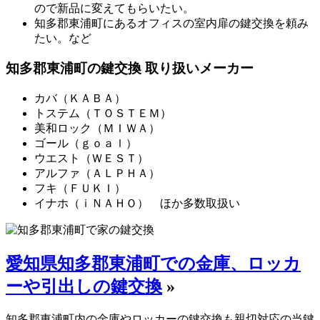
ので新品に変えてもらいたい。
知多郡東浦町にあるオフィスの室内扉の鍵交換を頼み
たい。など
知多郡東浦町の鍵交換 取り扱いメーカー
カバ（ＫＡＢＡ）
トステム（ＴＯＳＴＥＭ）
美和ロック（ＭＩＷＡ）
ゴール（ｇｏａｌ）
ウエスト（ＷＥＳＴ）
アルファ（ＡＬＰＨＡ）
フキ（ＦＵＫＩ）
イナホ（ｉＮＡＨＯ） ほか多数取扱い
愛知県知多郡東浦町での金庫、ロッカ
ーや引出しの鍵交換
»
知多郡東浦町内の金庫やロッカーの鍵交換も親切対応の当鍵