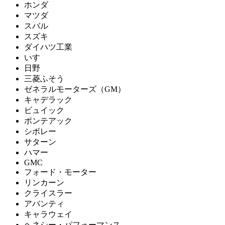
ホンダ
マツダ
スバル
スズキ
ダイハツ工業
いすゞ
日野
三菱ふそう
ゼネラルモーターズ（GM）
キャデラック
ビュイック
ポンテアック
シボレー
サターン
ハマー
GMC
フォード・モーター
リンカーン
クライスラー
アバンティ
キャラウェイ
ヘネシー・パフォーマンス